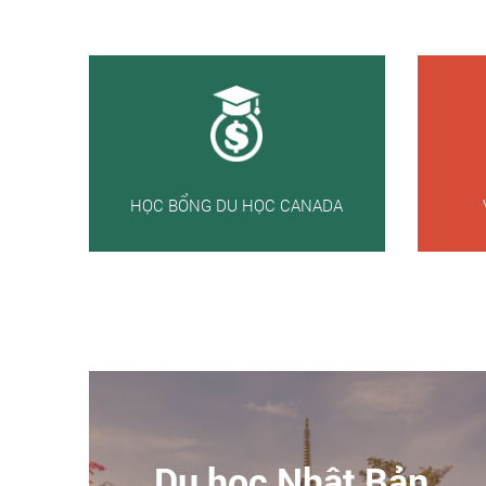
HỌC BỔNG DU HỌC CANADA
Du học Nhật Bản