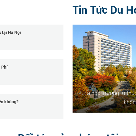
Tin Tức Du H
 tại Hà Nội
 Phí
Là ngôi trường tư th
không
iền không?