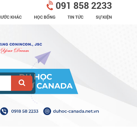
091 858 2233
NƯỚC KHÁC
HỌC BỔNG
TIN TỨC
SỰ KIỆN