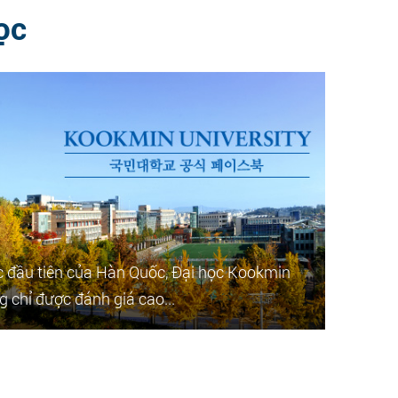
ọc
ục đầu tiên của Hàn Quốc, Đại học Kookmin
 chỉ được đánh giá cao...