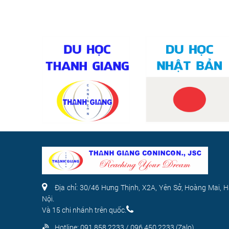
Địa chỉ: 30/46 Hưng Thịnh, X2A, Yên Sở, Hoàng Mai, 
Nội.
Và 15 chi nhánh trên quốc.
Hotline:
091.858.2233 / 096.450.2233 (Zalo)